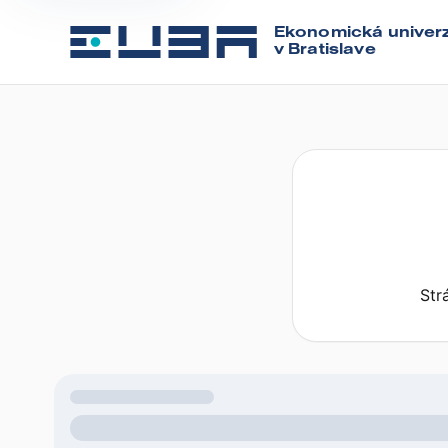
Ekonomická univerz
v Bratislave
Str
Načítavam dáta...