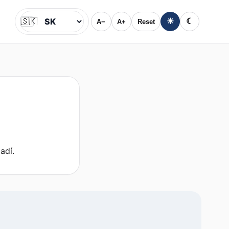
🇸🇰
☀
☾
A−
A+
Reset
Jazyk
adí.