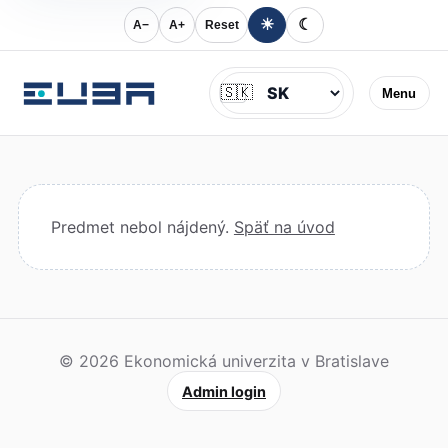
☀
☾
A−
A+
Reset
Jazyk
🇸🇰
Menu
Predmet nebol nájdený.
Späť na úvod
© 2026 Ekonomická univerzita v Bratislave
Admin login