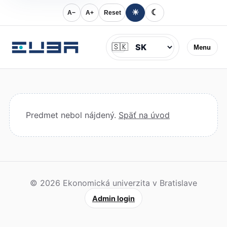
☀
☾
A−
A+
Reset
Jazyk
🇸🇰
Menu
Predmet nebol nájdený.
Späť na úvod
© 2026 Ekonomická univerzita v Bratislave
Admin login