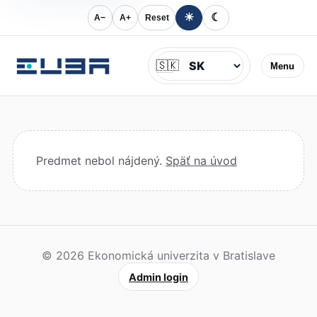
☀
☾
A−
A+
Reset
Jazyk
🇸🇰
Menu
Predmet nebol nájdený.
Späť na úvod
© 2026 Ekonomická univerzita v Bratislave
Admin login