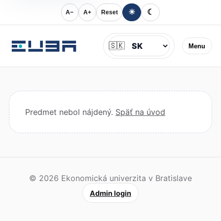
☀
☾
A−
A+
Reset
Jazyk
🇸🇰
Menu
Predmet nebol nájdený.
Späť na úvod
© 2026 Ekonomická univerzita v Bratislave
Admin login