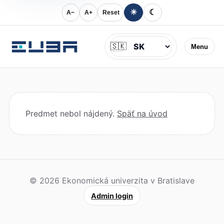
☀
☾
A−
A+
Reset
Jazyk
🇸🇰
Menu
Predmet nebol nájdený.
Späť na úvod
© 2026 Ekonomická univerzita v Bratislave
Admin login