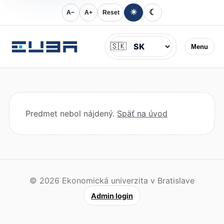
☀
☾
A−
A+
Reset
Jazyk
🇸🇰
Menu
Predmet nebol nájdený.
Späť na úvod
© 2026 Ekonomická univerzita v Bratislave
Admin login