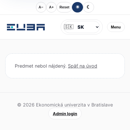
☀
☾
A−
A+
Reset
Jazyk
🇸🇰
Menu
Predmet nebol nájdený.
Späť na úvod
© 2026 Ekonomická univerzita v Bratislave
Admin login