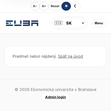
☀
☾
A−
A+
Reset
Jazyk
🇸🇰
Menu
Predmet nebol nájdený.
Späť na úvod
© 2026 Ekonomická univerzita v Bratislave
Admin login