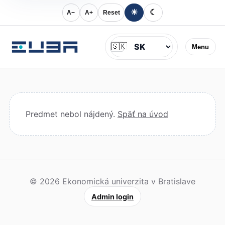
☀
☾
A−
A+
Reset
Jazyk
🇸🇰
Menu
Predmet nebol nájdený.
Späť na úvod
© 2026 Ekonomická univerzita v Bratislave
Admin login