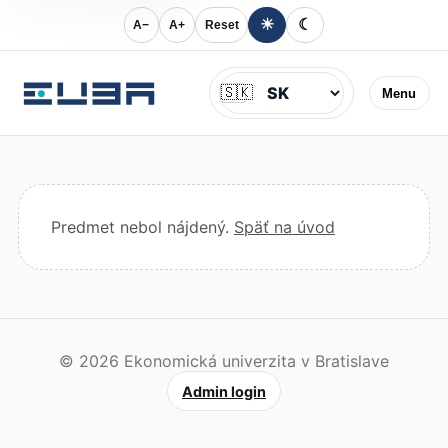
☀
☾
A−
A+
Reset
Jazyk
🇸🇰
Menu
Predmet nebol nájdený.
Späť na úvod
© 2026 Ekonomická univerzita v Bratislave
Admin login