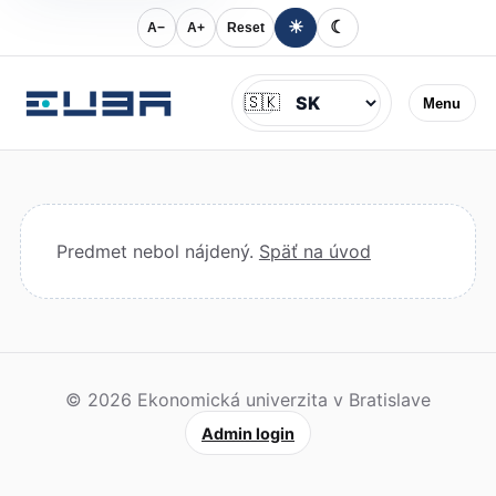
☀
☾
A−
A+
Reset
Jazyk
🇸🇰
Menu
Predmet nebol nájdený.
Späť na úvod
© 2026 Ekonomická univerzita v Bratislave
Admin login