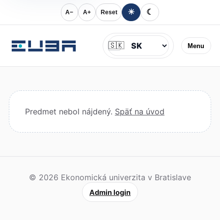
☀
☾
A−
A+
Reset
Jazyk
🇸🇰
Menu
Predmet nebol nájdený.
Späť na úvod
© 2026 Ekonomická univerzita v Bratislave
Admin login