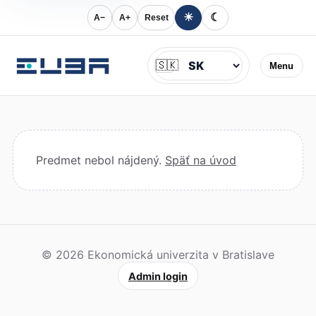
☀
☾
A−
A+
Reset
Jazyk
🇸🇰
Menu
Predmet nebol nájdený.
Späť na úvod
© 2026 Ekonomická univerzita v Bratislave
Admin login