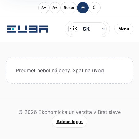
☀
☾
A−
A+
Reset
Jazyk
🇸🇰
Menu
Predmet nebol nájdený.
Späť na úvod
© 2026 Ekonomická univerzita v Bratislave
Admin login