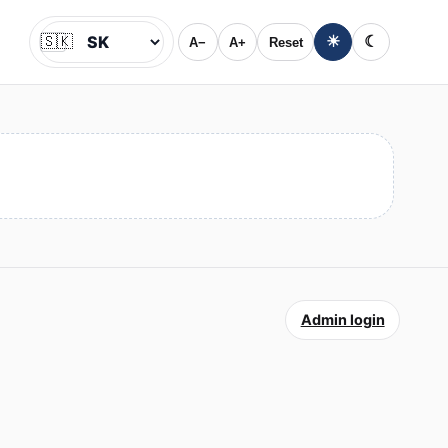
🇸🇰
☀
☾
A−
A+
Reset
Jazyk
Admin login