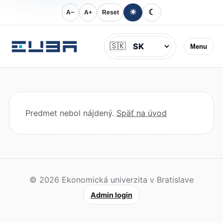
☀
☾
A−
A+
Reset
Jazyk
🇸🇰
Menu
Predmet nebol nájdený.
Späť na úvod
© 2026 Ekonomická univerzita v Bratislave
Admin login