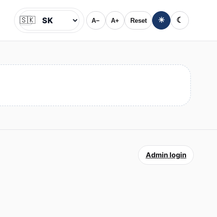
🇸🇰
☀
☾
A−
A+
Reset
Jazyk
Admin login