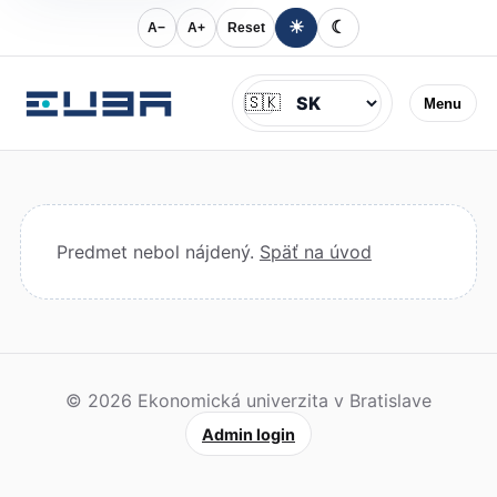
☀
☾
A−
A+
Reset
Jazyk
🇸🇰
Menu
Predmet nebol nájdený.
Späť na úvod
© 2026 Ekonomická univerzita v Bratislave
Admin login