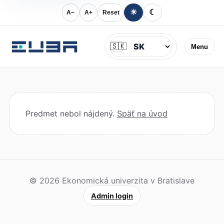
☀
☾
A−
A+
Reset
Jazyk
🇸🇰
Menu
Predmet nebol nájdený.
Späť na úvod
© 2026 Ekonomická univerzita v Bratislave
Admin login