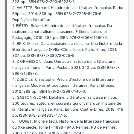
323 pp. ISBN 978-2-200-62238-1.
4. VALETTE, Bernard. Histoire de la littérature française. Paris:
Ellipses, 2014. 358 pp. ISBN 978-2-7298-8479-6.
Doplňujúca literatúra:
1. BIÉTRY, Roland. Histoire de la littérature française. Du
réalisme au naturalisme. Lausanne: Éditions Loisirs et
Pédagogie, 2019. 285 pp. ISBN 978-2-606-01590-9.
2. BRIX, Michel. Du classicisme au réalisme. Une histoire de la
littérature française (XVIIe-XXIe siècles). Paris: Kimé, 2021.
337 pp. ISBN 978-2-38072-025-9.
3. D’ORMESSON, Jean. Une autre histoire de la littérature
française. Tome II. Paris: Pocket, 2021. 340 pp. ISBN 978-2-
266-31588-3.
4. DUBOILE, Christophe. Précis d’histoire de la littérature
française. Modèles et poétiques littéraires. Paris: Ellipses,
2012. 288 pp. ISBN 978-2-7298-7140-6.
5. GASTON-SLOAN, Delphine. Littérature française minute.
200 œuvres, auteurs et courants qui ont marqué l’histoire de
la littérature française. Paris: Éditions Contre-Dires, 2018. 416
pp. ISBN 978-2-84933-477-5.
6. TOURET, Michèle (éd.). Histoire de la littérature française
du XXe siècle. Tome I – 1898-1940. Rennes: PU de Rennes,
2000. 347 pp. ISBN 978-2-8684-7514-5.