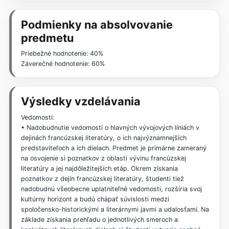
Podmienky na absolvovanie
predmetu
Priebežné hodnotenie: 40%
Záverečné hodnotenie: 60%
Výsledky vzdelávania
Vedomosti:
• Nadobudnutie vedomostí o hlavných vývojových líniách v
dejinách francúzskej literatúry, o ich najvýznamnejších
predstaviteľoch a ich dielach. Predmet je primárne zameraný
na osvojenie si poznatkov z oblasti vývinu francúzskej
literatúry a jej najdôležitejších etáp. Okrem získania
poznatkov z dejín francúzskej literatúry, študenti tiež
nadobudnú všeobecne uplatniteľné vedomosti, rozšíria svoj
kultúrny horizont a budú chápať súvislosti medzi
spoločensko-historickými a literárnymi javmi a udalosťami. Na
základe získania prehľadu o jednotlivých smeroch a