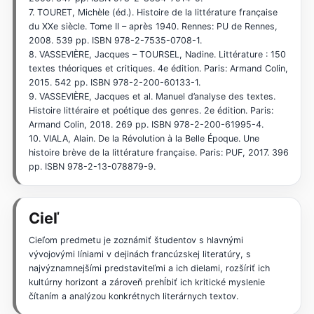
7. TOURET, Michèle (éd.). Histoire de la littérature française
du XXe siècle. Tome II – après 1940. Rennes: PU de Rennes,
2008. 539 pp. ISBN 978-2-7535-0708-1.
8. VASSEVIÈRE, Jacques – TOURSEL, Nadine. Littérature : 150
textes théoriques et critiques. 4e édition. Paris: Armand Colin,
2015. 542 pp. ISBN 978-2-200-60133-1.
9. VASSEVIÈRE, Jacques et al. Manuel d’analyse des textes.
Histoire littéraire et poétique des genres. 2e édition. Paris:
Armand Colin, 2018. 269 pp. ISBN 978-2-200-61995-4.
10. VIALA, Alain. De la Révolution à la Belle Époque. Une
histoire brève de la littérature française. Paris: PUF, 2017. 396
pp. ISBN 978-2-13-078879-9.
Cieľ
Cieľom predmetu je zoznámiť študentov s hlavnými
vývojovými líniami v dejinách francúzskej literatúry, s
najvýznamnejšími predstaviteľmi a ich dielami, rozšíriť ich
kultúrny horizont a zároveň prehĺbiť ich kritické myslenie
čítaním a analýzou konkrétnych literárnych textov.