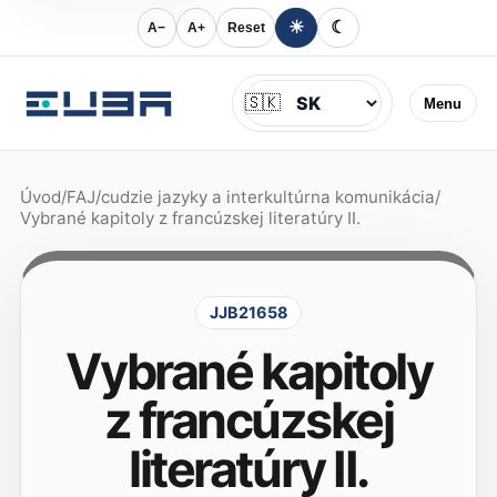
☀
☾
A−
A+
Reset
Jazyk
🇸🇰
Menu
Úvod
/
FAJ
/
cudzie jazyky a interkultúrna komunikácia
/
Vybrané kapitoly z francúzskej literatúry II.
JJB21658
Vybrané kapitoly
z francúzskej
literatúry II.