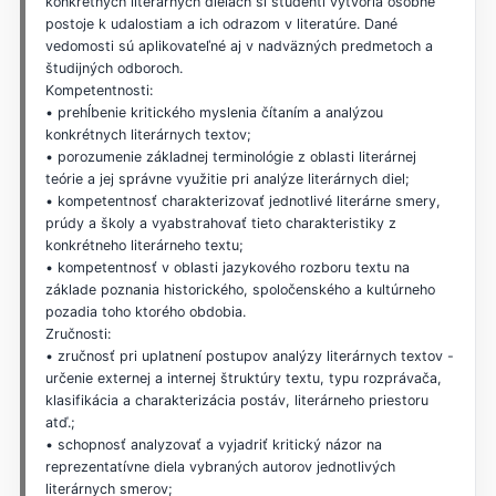
konkrétnych literárnych dielach si študenti vytvoria osobné
postoje k udalostiam a ich odrazom v literatúre. Dané
vedomosti sú aplikovateľné aj v nadväzných predmetoch a
študijných odboroch.
Kompetentnosti:
• prehĺbenie kritického myslenia čítaním a analýzou
konkrétnych literárnych textov;
• porozumenie základnej terminológie z oblasti literárnej
teórie a jej správne využitie pri analýze literárnych diel;
• kompetentnosť charakterizovať jednotlivé literárne smery,
prúdy a školy a vyabstrahovať tieto charakteristiky z
konkrétneho literárneho textu;
• kompetentnosť v oblasti jazykového rozboru textu na
základe poznania historického, spoločenského a kultúrneho
pozadia toho ktorého obdobia.
Zručnosti:
• zručnosť pri uplatnení postupov analýzy literárnych textov -
určenie externej a internej štruktúry textu, typu rozprávača,
klasifikácia a charakterizácia postáv, literárneho priestoru
atď.;
• schopnosť analyzovať a vyjadriť kritický názor na
reprezentatívne diela vybraných autorov jednotlivých
literárnych smerov;