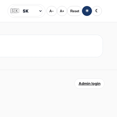
🇸🇰
☀
☾
A−
A+
Reset
Jazyk
Admin login