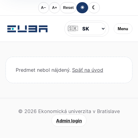
☀
☾
A−
A+
Reset
Jazyk
🇸🇰
Menu
Predmet nebol nájdený.
Späť na úvod
© 2026 Ekonomická univerzita v Bratislave
Admin login