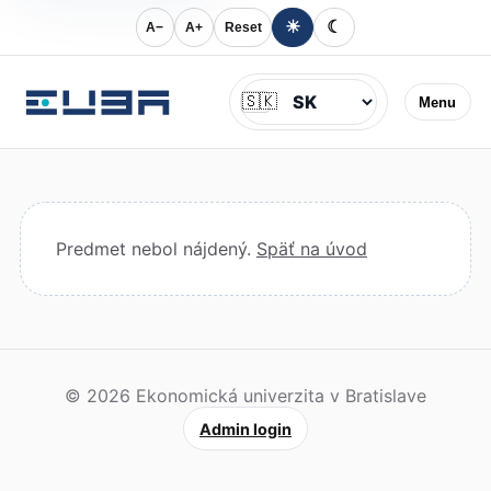
☀
☾
A−
A+
Reset
Jazyk
🇸🇰
Menu
Predmet nebol nájdený.
Späť na úvod
© 2026 Ekonomická univerzita v Bratislave
Admin login