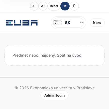
☀
☾
A−
A+
Reset
Jazyk
🇸🇰
Menu
Predmet nebol nájdený.
Späť na úvod
© 2026 Ekonomická univerzita v Bratislave
Admin login