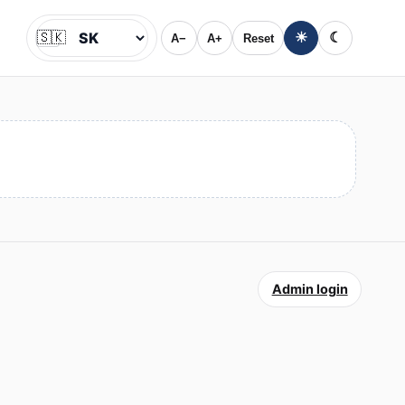
🇸🇰
☀
☾
A−
A+
Reset
Jazyk
Admin login