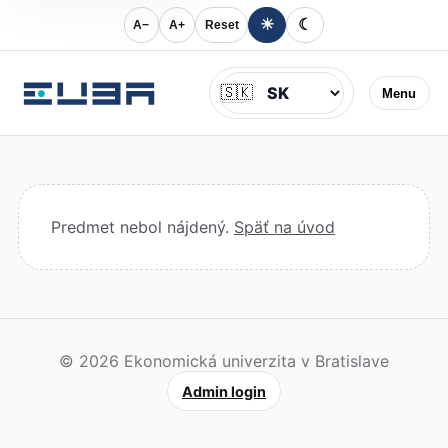
☀
☾
A−
A+
Reset
Jazyk
🇸🇰
Menu
Predmet nebol nájdený.
Späť na úvod
© 2026 Ekonomická univerzita v Bratislave
Admin login