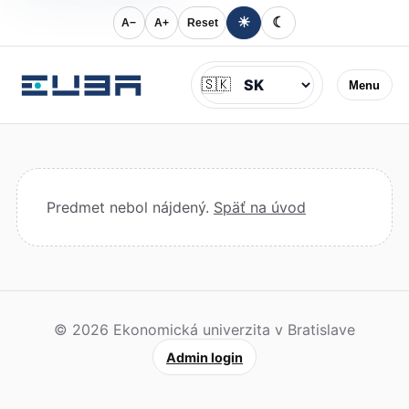
☀
☾
A−
A+
Reset
Jazyk
🇸🇰
Menu
Predmet nebol nájdený.
Späť na úvod
© 2026 Ekonomická univerzita v Bratislave
Admin login