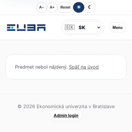
☀
☾
A−
A+
Reset
Jazyk
🇸🇰
Menu
Predmet nebol nájdený.
Späť na úvod
© 2026 Ekonomická univerzita v Bratislave
Admin login