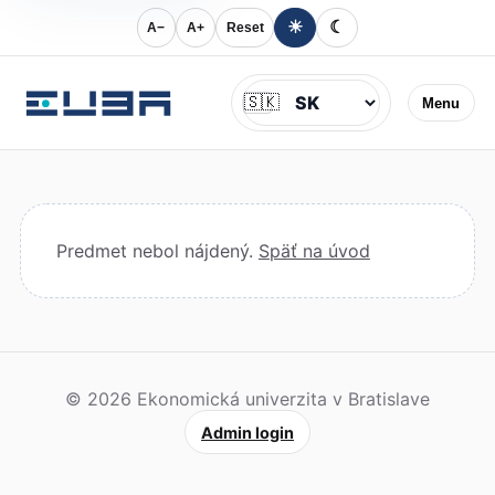
☀
☾
A−
A+
Reset
Jazyk
🇸🇰
Menu
Predmet nebol nájdený.
Späť na úvod
© 2026 Ekonomická univerzita v Bratislave
Admin login