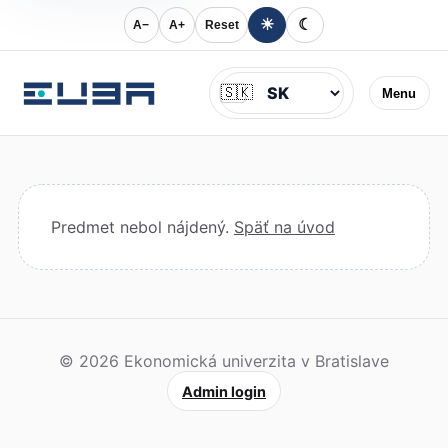
☀
☾
A−
A+
Reset
Jazyk
🇸🇰
Menu
Predmet nebol nájdený.
Späť na úvod
© 2026 Ekonomická univerzita v Bratislave
Admin login