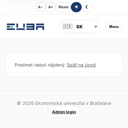
☀
☾
A−
A+
Reset
Jazyk
🇸🇰
Menu
Predmet nebol nájdený.
Späť na úvod
© 2026 Ekonomická univerzita v Bratislave
Admin login