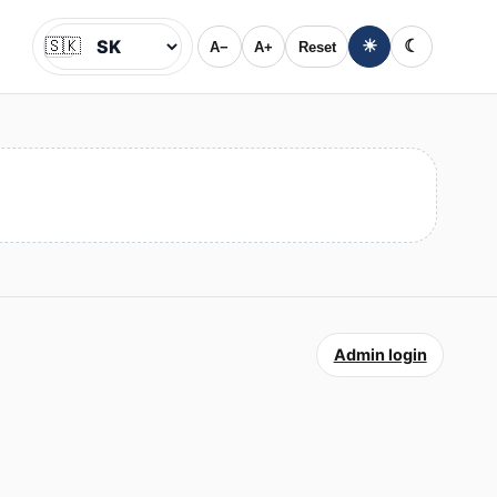
🇸🇰
☀
☾
A−
A+
Reset
Jazyk
Admin login