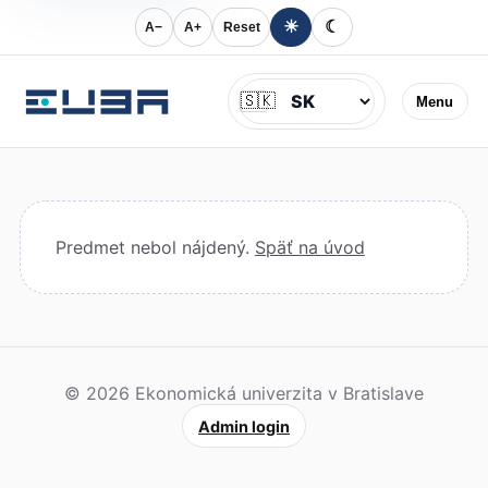
☀
☾
A−
A+
Reset
Jazyk
🇸🇰
Menu
Predmet nebol nájdený.
Späť na úvod
© 2026 Ekonomická univerzita v Bratislave
Admin login