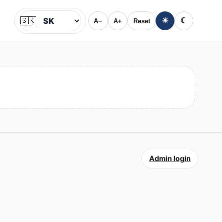
🇸🇰
☀
☾
A−
A+
Reset
Jazyk
Admin login