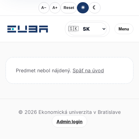
☀
☾
A−
A+
Reset
Jazyk
🇸🇰
Menu
Predmet nebol nájdený.
Späť na úvod
© 2026 Ekonomická univerzita v Bratislave
Admin login