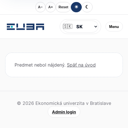
☀
☾
A−
A+
Reset
Jazyk
🇸🇰
Menu
Predmet nebol nájdený.
Späť na úvod
© 2026 Ekonomická univerzita v Bratislave
Admin login