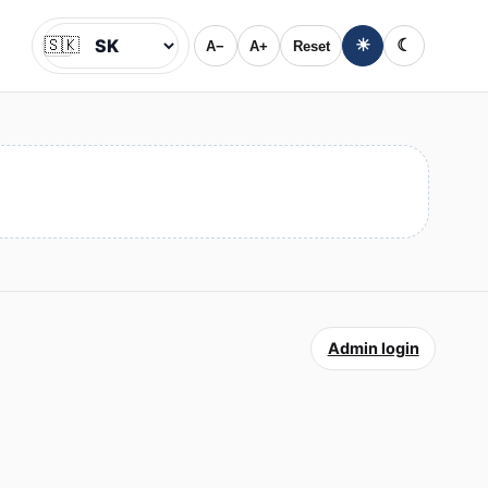
🇸🇰
☀
☾
A−
A+
Reset
Jazyk
Admin login