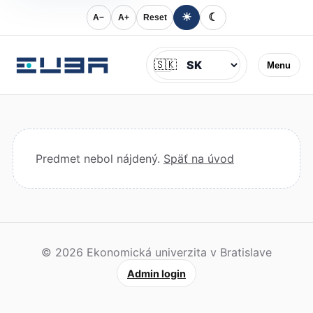
☀
☾
A−
A+
Reset
Jazyk
🇸🇰
Menu
Predmet nebol nájdený.
Späť na úvod
© 2026 Ekonomická univerzita v Bratislave
Admin login