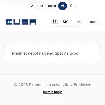
☀
☾
A−
A+
Reset
Jazyk
🇸🇰
Menu
Predmet nebol nájdený.
Späť na úvod
© 2026 Ekonomická univerzita v Bratislave
Admin login