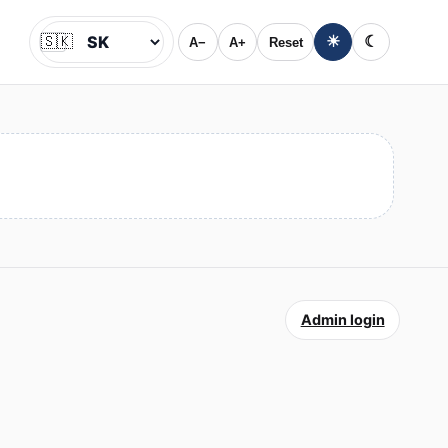
🇸🇰
☀
☾
A−
A+
Reset
Jazyk
Admin login