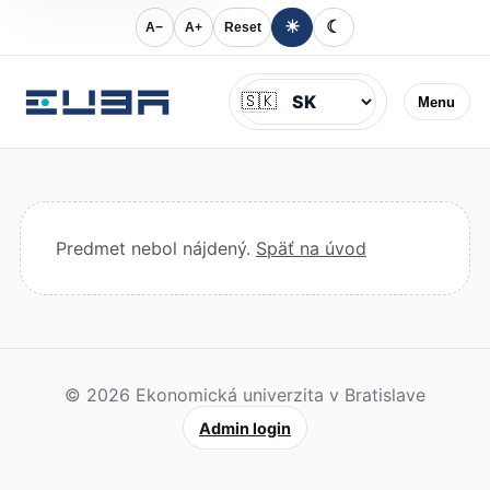
☀
☾
A−
A+
Reset
Jazyk
🇸🇰
Menu
Predmet nebol nájdený.
Späť na úvod
© 2026 Ekonomická univerzita v Bratislave
Admin login