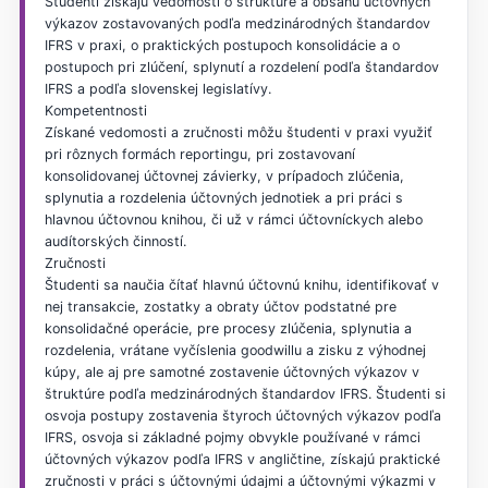
Študenti získajú vedomosti o štruktúre a obsahu účtovných
výkazov zostavovaných podľa medzinárodných štandardov
IFRS v praxi, o praktických postupoch konsolidácie a o
postupoch pri zlúčení, splynutí a rozdelení podľa štandardov
IFRS a podľa slovenskej legislatívy.
Kompetentnosti
Získané vedomosti a zručnosti môžu študenti v praxi využiť
pri rôznych formách reportingu, pri zostavovaní
konsolidovanej účtovnej závierky, v prípadoch zlúčenia,
splynutia a rozdelenia účtovných jednotiek a pri práci s
hlavnou účtovnou knihou, či už v rámci účtovníckych alebo
audítorských činností.
Zručnosti
Študenti sa naučia čítať hlavnú účtovnú knihu, identifikovať v
nej transakcie, zostatky a obraty účtov podstatné pre
konsolidačné operácie, pre procesy zlúčenia, splynutia a
rozdelenia, vrátane vyčíslenia goodwillu a zisku z výhodnej
kúpy, ale aj pre samotné zostavenie účtovných výkazov v
štruktúre podľa medzinárodných štandardov IFRS. Študenti si
osvoja postupy zostavenia štyroch účtovných výkazov podľa
IFRS, osvoja si základné pojmy obvykle používané v rámci
účtovných výkazov podľa IFRS v angličtine, získajú praktické
zručnosti v práci s účtovnými údajmi a účtovnými výkazmi v