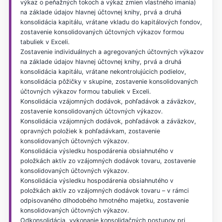
výkaz o peňažných tokoch a výkaz zmien vlastného imania)
na základe údajov hlavnej účtovnej knihy, prvá a druhá
konsolidácia kapitálu, vrátane vkladu do kapitálových fondov,
zostavenie konsolidovaných účtovných výkazov formou
tabuliek v Exceli.
Zostavenie individuálnych a agregovaných účtovných výkazov
na základe údajov hlavnej účtovnej knihy, prvá a druhá
konsolidácia kapitálu, vrátane nekontrolujúcich podielov,
konsolidácia pôžičky v skupine, zostavenie konsolidovaných
účtovných výkazov formou tabuliek v Exceli.
Konsolidácia vzájomných dodávok, pohľadávok a záväzkov,
zostavenie konsolidovaných účtovných výkazov.
Konsolidácia vzájomných dodávok, pohľadávok a záväzkov,
opravných položiek k pohľadávkam, zostavenie
konsolidovaných účtovných výkazov.
Konsolidácia výsledku hospodárenia obsiahnutého v
položkách aktív zo vzájomných dodávok tovaru, zostavenie
konsolidovaných účtovných výkazov.
Konsolidácia výsledku hospodárenia obsiahnutého v
položkách aktív zo vzájomných dodávok tovaru – v rámci
odpisovaného dlhodobého hmotného majetku, zostavenie
konsolidovaných účtovných výkazov.
Odkonsolidácia, vykonanie konsolidačných postupov pri