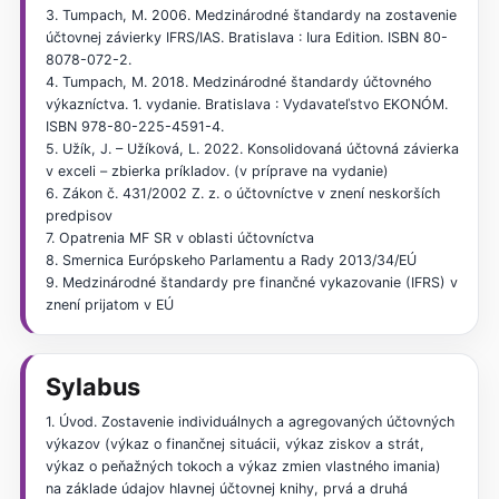
3. Tumpach, M. 2006. Medzinárodné štandardy na zostavenie
účtovnej závierky IFRS/IAS. Bratislava : Iura Edition. ISBN 80-
8078-072-2.
4. Tumpach, M. 2018. Medzinárodné štandardy účtovného
výkazníctva. 1. vydanie. Bratislava : Vydavateľstvo EKONÓM.
ISBN 978-80-225-4591-4.
5. Užík, J. – Užíková, L. 2022. Konsolidovaná účtovná závierka
v exceli – zbierka príkladov. (v príprave na vydanie)
6. Zákon č. 431/2002 Z. z. o účtovníctve v znení neskorších
predpisov
7. Opatrenia MF SR v oblasti účtovníctva
8. Smernica Európskeho Parlamentu a Rady 2013/34/EÚ
9. Medzinárodné štandardy pre finančné vykazovanie (IFRS) v
znení prijatom v EÚ
Sylabus
1. Úvod. Zostavenie individuálnych a agregovaných účtovných
výkazov (výkaz o finančnej situácii, výkaz ziskov a strát,
výkaz o peňažných tokoch a výkaz zmien vlastného imania)
na základe údajov hlavnej účtovnej knihy, prvá a druhá