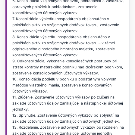
6. Konsolidácia vzájomných dodávok, pohľadávok a záväzkov,
opravných položiek k pohľadávkam, zostavenie
konsolidovaných účtovných výkazov.
7. Konsolidácia výsledku hospodárenia obsiahnutého v
položkách aktív zo vzájomných dodávok tovaru, zostavenie
konsolidovaných účtovných výkazov.
8. Konsolidácia výsledku hospodárenia obsiahnutého v
položkách aktív zo vzájomných dodávok tovaru – v rámci
odpisovaného dlhodobého hmotného majetku, zostavenie
konsolidovaných účtovných výkazov.
9. Odkonsolidácia, vykonanie konsolidačných postupov pri
strate kontroly materského podniku nad dcérskym podnikom,
zostavenie konsolidovaných účtovných výkazov.
10. Konsolidácia podielu v podniku s podstatným vplyvom
metódou vlastného imania, zostavenie konsolidovaných
účtovných výkazov.
11. Zlúčenie. Zostavenie účtovných výkazov po zlúčení na
základe účtovných údajov zanikajúcej a nástupnickej účtovnej
jednotky.
12. Splynutie. Zostavenie účtovných výkazov po splynutí na
základe účtovných údajov zanikajúcich účtovných jednotiek.
13. Rozdelenie. Zostavenie účtovných výkazov po rozdelení na
základe účtovných údajov zanikajúcej účtovnej jednotky.