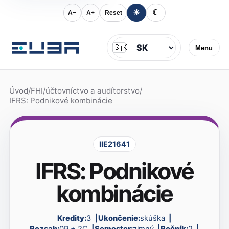
☀
☾
A−
A+
Reset
Jazyk
🇸🇰
Menu
Úvod
/
FHI
/
účtovníctvo a audítorstvo
/
IFRS: Podnikové kombinácie
IIE21641
IFRS: Podnikové
kombinácie
Kredity:
3
Ukončenie:
skúška
Rozsah:
0P + 2C
Semester:
zimný
Ročník:
2