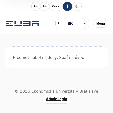
☀
☾
A−
A+
Reset
Jazyk
🇸🇰
Menu
Predmet nebol nájdený.
Späť na úvod
© 2026 Ekonomická univerzita v Bratislave
Admin login