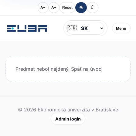
☀
☾
A−
A+
Reset
Jazyk
🇸🇰
Menu
Predmet nebol nájdený.
Späť na úvod
© 2026 Ekonomická univerzita v Bratislave
Admin login