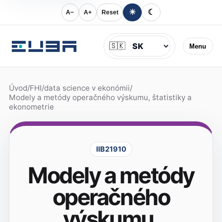
☀
☾
A−
A+
Reset
Jazyk
🇸🇰
Menu
Úvod
/
FHI
/
data science v ekonómii
/
Modely a metódy operačného výskumu, štatistiky a
ekonometrie
IIB21910
Modely a metódy
operačného
výskumu,