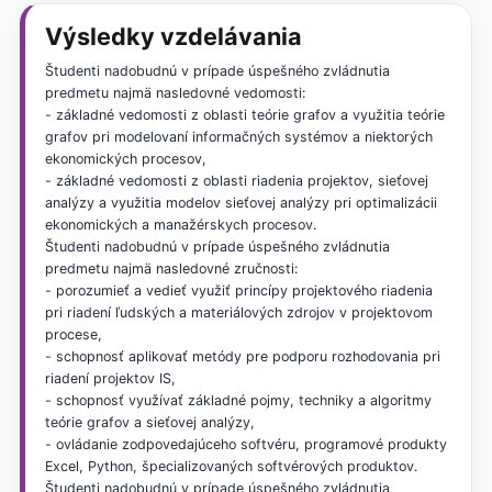
Výsledky vzdelávania
Študenti nadobudnú v prípade úspešného zvládnutia
predmetu najmä nasledovné vedomosti:
- základné vedomosti z oblasti teórie grafov a využitia teórie
grafov pri modelovaní informačných systémov a niektorých
ekonomických procesov,
- základné vedomosti z oblasti riadenia projektov, sieťovej
analýzy a využitia modelov sieťovej analýzy pri optimalizácii
ekonomických a manažérskych procesov.
Študenti nadobudnú v prípade úspešného zvládnutia
predmetu najmä nasledovné zručnosti:
- porozumieť a vedieť využiť princípy projektového riadenia
pri riadení ľudských a materiálových zdrojov v projektovom
procese,
- schopnosť aplikovať metódy pre podporu rozhodovania pri
riadení projektov IS,
- schopnosť využívať základné pojmy, techniky a algoritmy
teórie grafov a sieťovej analýzy,
- ovládanie zodpovedajúceho softvéru, programové produkty
Excel, Python, špecializovaných softvérových produktov.
Študenti nadobudnú v prípade úspešného zvládnutia