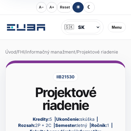
☀
☾
A−
A+
Reset
Jazyk
🇸🇰
Menu
Úvod
/
FHI
/
informačný manažment
/
Projektové riadenie
IIB21530
Projektové
riadenie
Kredity:
5
Ukončenie:
skúška
Rozsah:
2P + 2C
Semester:
letný
Ročník:
1