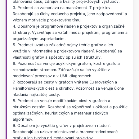
plánovania času, zdrojov a kvality projektových výstupov.
3. Predmet sa zameriava na manažment IT projektov.
Rozoberajú sa úlohy vedúceho projektu, jeho zodpovednosti a
význam motivácie projektového tímu.
4. Obsahom je programové riadenie projektov a organizačné
štruktúry. Vysvetľuje sa vzťah medzi projektmi, programami a
organizačným usporiadaním.
5. Predmet uvádza základné pojmy teórie grafov a ich
využitie v informatike a projektovom riadení. Rozoberajú sa
vlastnosti grafov a spôsoby opisu ich štruktúry.
6. Pozornosť sa venuje acyklickým grafom, kostre grafu a
rozhodovacím stromom. Zdôrazňuje sa ich využitie v
modelovaní procesov a v UML diagramoch.
7. Rozoberajú sa cesty v grafoch vrátane Eulerovských a
Hamiltonovských ciest a okruhov. Pozornosť sa venuje úlohe
hľadania najkratšej cesty.
8. Predmet sa venuje modifikáciám ciest v grafoch a
okružným cestám. Rozoberá sa výpočtová zložitosť a použitie
optimalizačných, heuristických a metaheuristických
algoritmov.
9. Obsahom je využitie grafov v projektovom riadení.
Rozoberajú sa uzlovo-orientované a hranovo-orientované
grafy a ich tvorba pri modelovaní projektov.