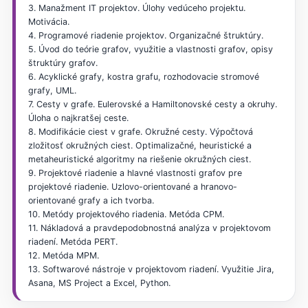
3. Manažment IT projektov. Úlohy vedúceho projektu.
Motivácia.
4. Programové riadenie projektov. Organizačné štruktúry.
5. Úvod do teórie grafov, využitie a vlastnosti grafov, opisy
štruktúry grafov.
6. Acyklické grafy, kostra grafu, rozhodovacie stromové
grafy, UML.
7. Cesty v grafe. Eulerovské a Hamiltonovské cesty a okruhy.
Úloha o najkratšej ceste.
8. Modifikácie ciest v grafe. Okružné cesty. Výpočtová
zložitosť okružných ciest. Optimalizačné, heuristické a
metaheuristické algoritmy na riešenie okružných ciest.
9. Projektové riadenie a hlavné vlastnosti grafov pre
projektové riadenie. Uzlovo-orientované a hranovo-
orientované grafy a ich tvorba.
10. Metódy projektového riadenia. Metóda CPM.
11. Nákladová a pravdepodobnostná analýza v projektovom
riadení. Metóda PERT.
12. Metóda MPM.
13. Softwarové nástroje v projektovom riadení. Využitie Jira,
Asana, MS Project a Excel, Python.