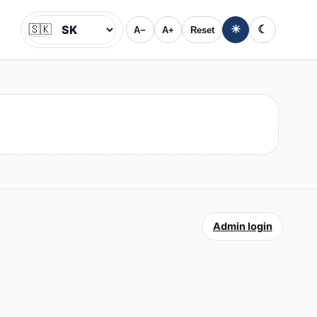
🇸🇰
☀
☾
A−
A+
Reset
Jazyk
Admin login