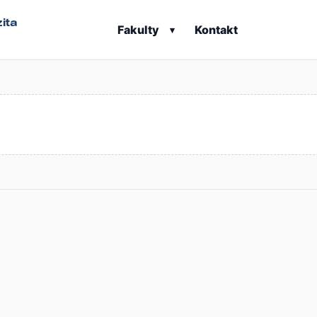
ita
Fakulty
Kontakt
▾