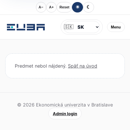
☀
☾
A−
A+
Reset
Jazyk
🇸🇰
Menu
Predmet nebol nájdený.
Späť na úvod
© 2026 Ekonomická univerzita v Bratislave
Admin login