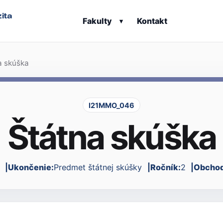
ita
Fakulty
Kontakt
▾
a skúška
I21MMO_046
Štátna skúška
Ukončenie:
Predmet štátnej skúšky
Ročník:
2
Obchod