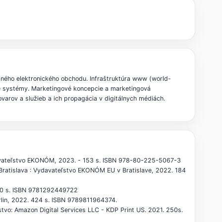
odného elektronického obchodu. Infraštruktúra www (world-
bné systémy. Marketingové koncepcie a marketingová
varov a služieb a ich propagácia v digitálnych médiách.
ydavateľstvo EKONÓM, 2023. - 153 s. ISBN 978-80-225-5067-3
- Bratislava : Vydavateľstvo EKONÓM EU v Bratislave, 2022. 184
800 s. ISBN 9781292449722
lin, 2022. 424 s. ISBN 9789811964374.
vo: Amazon Digital Services LLC - KDP Print US. 2021. 250s.