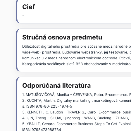
Cieľ
-
Stručná osnova predmetu
Dôležitosť digitálneho prostredia pre súčasné medzinárodné p
wide-web) prostredia. Budovanie webstránky, jej testovanie,
komunikáciu v medzinárodnom elektronickom obchode. Etické, s
Kategorizácia sociálnych sietí. B2B obchodovanie v medzinár
Odporúčaná literatúra
1. MATUŠOVIČOVÁ, Monika - ČERVENKA, Peter. E-commerce. Rec
2. KUCHTA, Martin. Digitálny marketing : marketingová komuni
s. ISBN 978-80-225-4974-5
3. KENNETH, C. Laudon - TRAVER G., Carol. E-commerce: busi
4. QIN, Zheng - SHUAI, Qinghong – WANG, Guolong – ZHANG, P
5. YBALLE, Genaro. Ecommerce Business Steps To Get Explosi
ISBN 9798473988734