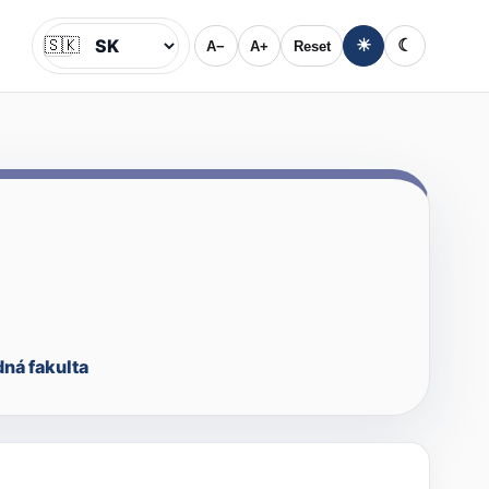
🇸🇰
☀
☾
A−
A+
Reset
Jazyk
ná fakulta