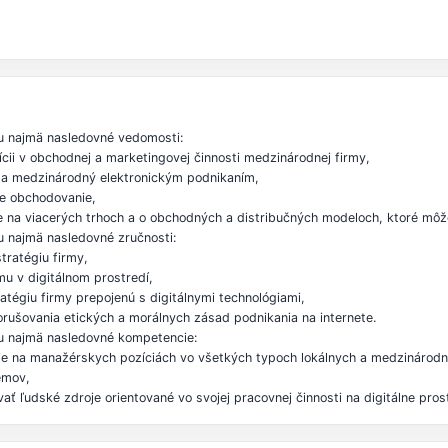
u najmä nasledovné vedomosti:
zícii v obchodnej a marketingovej činnosti medzinárodnej firmy,
a medzinárodný elektronickým podnikaním,
ne obchodovanie,
ne na viacerých trhoch a o obchodných a distribučných modeloch, ktoré môže
 najmä nasledovné zručnosti:
tratégiu firmy,
mu v digitálnom prostredí,
tégiu firmy prepojenú s digitálnymi technológiami,
orušovania etických a morálnych zásad podnikania na internete.
u najmä nasledovné kompetencie:
e na manažérskych pozíciách vo všetkých typoch lokálnych a medzinárodný
émov,
ť ľudské zdroje orientované vo svojej pracovnej činnosti na digitálne pros