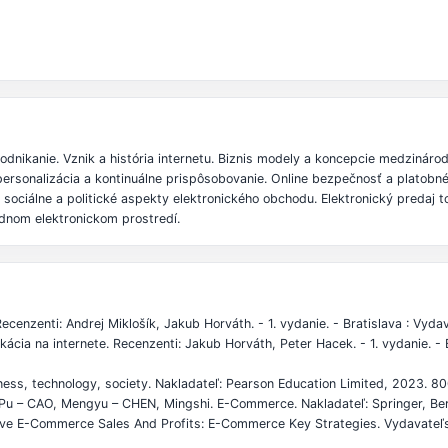
odnikanie. Vznik a história internetu. Biznis modely a koncepcie medzinár
 personalizácia a kontinuálne prispôsobovanie. Online bezpečnosť a plato
ociálne a politické aspekty elektronického obchodu. Elektronický predaj to
odnom elektronickom prostredí.
enzenti: Andrej Miklošík, Jakub Horváth. - 1. vydanie. - Bratislava : V
kácia na internete. Recenzenti: Jakub Horváth, Peter Hacek. - 1. vydanie. 
ness, technology, society. Nakladateľ: Pearson Education Limited, 2023. 
u – CAO, Mengyu – CHEN, Mingshi. E-Commerce. Nakladateľ: Springer, Ber
ve E-Commerce Sales And Profits: E-Commerce Key Strategies. Vydavateľst