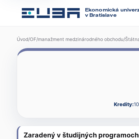
Ekonomická univerz
v Bratislave
Úvod
/
OF
/
manažment medzinárodného obchodu
/
Štátn
Kredity:
10
Zaradený v študijných programoch