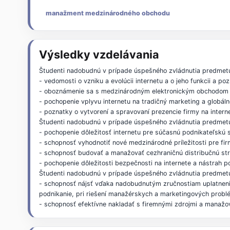
manažment medzinárodného obchodu
Výsledky vzdelávania
Študenti nadobudnú v prípade úspešného zvládnutia predmet
- vedomosti o vzniku a evolúcii internetu a o jeho funkcii a po
- oboznámenie sa s medzinárodným elektronickým obchodom 
- pochopenie vplyvu internetu na tradičný marketing a globál
- poznatky o vytvorení a spravovaní prezencie firmy na inter
Študenti nadobudnú v prípade úspešného zvládnutia predmetu
- pochopenie dôležitosť internetu pre súčasnú podnikateľskú s
- schopnosť vyhodnotiť nové medzinárodné príležitosti pre fir
- schopnosť budovať a manažovať cezhraničnú distribučnú stra
- pochopenie dôležitosti bezpečnosti na internete a nástrah p
Študenti nadobudnú v prípade úspešného zvládnutia predmet
- schopnosť nájsť vďaka nadobudnutým zručnostiam uplatneni
podnikanie, pri riešení manažérskych a marketingových probl
- schopnosť efektívne nakladať s firemnými zdrojmi a manažova